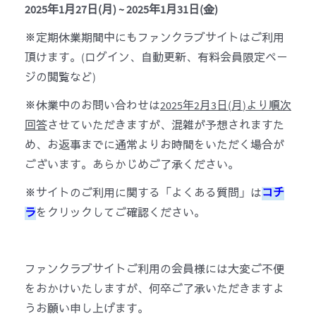
2025
年
1
月
27
日
(
月
) ~ 202
5
年
1
月
31
日
(
金
)
※定期休業期間中にもファンクラブサイトはご利用
頂けます。
(
ログイン、自動更新、有料
会
員限定ペ
ー
ジの
閲覧
など
)
※休業中のお問い合わせは
202
5
年
2
月
3
日
(
月
)
より順次
回答
させていただきますが、混
雑
が予想されますた
め、お返事までに通常よりお時間をいただく場合が
ございます。あらかじめご了承ください。
※サイトのご利用に
関
する「よくある質問」は
コチ
ラ
をクリックしてご確認ください。
ファンクラブサイト
ご利用
の
会
員
様
には大
変
ご不便
をおかけいたしますが、何卒ご了承いただきますよ
うお願い申し上げます。